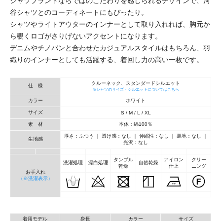
シャツブランドならではのこだわりを感じられるデザインで、河
谷シャツとのコーディネートにもぴったり。
シャツやライトアウターのインナーとして取り入れれば、胸元か
ら覗くロゴがさりげないアクセントになります。
デニムやチノパンと合わせたカジュアルスタイルはもちろん、羽
織りのインナーとしても活躍する、着回し力の高い一枚です。
クルーネック、スタンダードシルエット
仕 様
※シャツのサイズ・シルエットについてはこちら
カラー
ホワイト
サイズ
S / M / L / XL
素 材
本体：綿100％
厚さ：ふつう ｜ 透け感：なし ｜ 伸縮性：なし ｜ 裏地：なし ｜
生地感
光沢：なし
タンブル
アイロン
クリー
洗濯処理
漂白処理
自然乾燥
乾燥
仕上
ニング
お手入れ
（※洗濯表示）
着用モデル
身長
カラー
サイズ