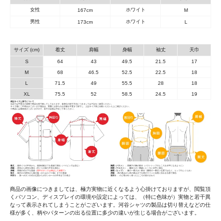
女性
ホワイト
167cm
M
男性
ホワイト
173cm
L
サイズ (cm)
着丈
肩幅
身幅
袖丈
天巾
S
64
43
49.5
21.5
17
M
68
46.5
52.5
22.5
18
L
71.5
49
55.5
28
18
XL
75.5
52
58.5
24.5
19
表記サイズと採寸について
当店では平置きの状態で商品を採寸致してしております。各部位の採寸方法につきましては下記をご参照ください。
サイズ感にご不明点がございます場合は、実際にお持ちのお洋服を平置きで採寸し、上記サイズ表と比較いただいた上ご検討ください。
※商品には個体差がございますので、若干の誤差は予めご了承ください。
着丈
… 後衿ぐりの中央から、後身頃裾までを直線で測る（パイピングは含む）
胸囲（バスト）
… 両腕下の胸の部分（バストトップのところを水平になるように）
肩幅
… 肩先から肩先を測る（衿ぐりの後ろ中央を測る）
胴囲（ウエスト）
… 腰回りの一番細いところに水平に測る
身幅
… 両袖の付け下を直線（
背中のタックは伸ばした状態で
）
腰囲（ヒップ）
… 腰の一番大きい部分（腰骨の一番広い位置ではなく、ヒップのふくらみ）
袖丈
… 袖付けの肩先から袖口端（またはカフス端）までの直線
肩幅
… 肩の基点から首の基点までを肩のラインに自然に沿わせる形で測る
衿回り
… 第一ボタンの付け位置からボタンホールの中央までの長さ
首回り
… のど骨が出っ張ったところの首のまわり
商品の画像につきましては、極力実物に近くなるよう心掛けておりますが、閲覧頂
くパソコン、ディスプレイの環境や設定によっては、（特に色味が）実物と若干異
なって表示されてしまうことがございます。河谷シャツの製品は切り替えなどの仕
様が多く、柄やパターンの出る位置に多少の違いが生じる場合がございます。