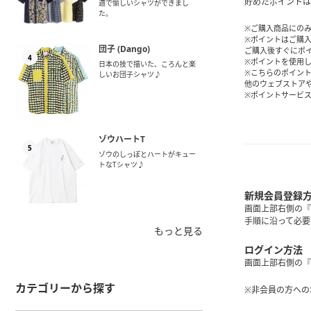
貯めたポイントは
適で愉しいシャツができまし
た。
※ご購入商品にの
※ポイントはご購
団子 (Dango)
ご購入後すぐにポ
4
※ポイントを使用
日本の技で描いた、ころんと楽
※こちらのポイン
しいお団子シャツ♪
他のウェブストア
※ポイントサービ
ゾウハートT
5
ゾウのしっぽとハートがキュー
トなTシャツ♪
新規会員登録
画面上部右側の『
手順に沿って必要
もっと見る
ログイン方法
画面上部右側の『
カテゴリーから探す
※非会員の方への