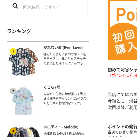
ランキング
かれない愛 (Ever Love)
1
強くたくましく育つサボテンを
モチーフに、鉢の形をステッチ
で表現したギミックシャツ♪
初めて河谷シャ
（ポイントご利用
くじら7号
2
当店にてはじ
先染めの生地に鯨が楽しく海を
泳ぐ様子をデッサンしたイラス
今後とも、河
トをのせた特徴的なシャツ。
次回以降ご利用
ポイントの発
メロディー (Melody)
3
当店でお買い物時
MADE IN JAPAN ! 日本製の快