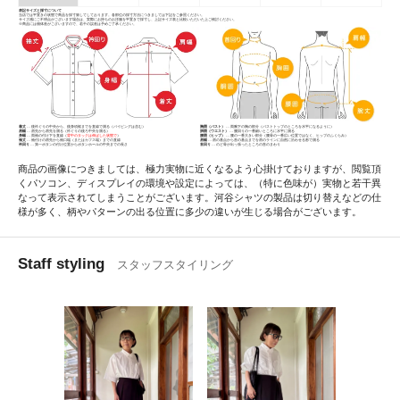
表記サイズと採寸について
当店では平置きの状態で商品を採寸致してしております。各部位の採寸方法につきましては下記をご参照ください。
サイズ感にご不明点がございます場合は、実際にお持ちのお洋服を平置きで採寸し、上記サイズ表と比較いただいた上ご検討ください。
※商品には個体差がございますので、若干の誤差は予めご了承ください。
着丈
… 後衿ぐりの中央から、後身頃裾までを直線で測る（パイピングは含む）
胸囲（バスト）
… 両腕下の胸の部分（バストトップのところを水平になるように）
肩幅
… 肩先から肩先を測る（衿ぐりの後ろ中央を測る）
胴囲（ウエスト）
… 腰回りの一番細いところに水平に測る
身幅
… 両袖の付け下を直線（
背中のタックは伸ばした状態で
）
腰囲（ヒップ）
… 腰の一番大きい部分（腰骨の一番広い位置ではなく、ヒップのふくらみ）
袖丈
… 袖付けの肩先から袖口端（またはカフス端）までの直線
肩幅
… 肩の基点から首の基点までを肩のラインに自然に沿わせる形で測る
衿回り
… 第一ボタンの付け位置からボタンホールの中央までの長さ
首回り
… のど骨が出っ張ったところの首のまわり
商品の画像につきましては、極力実物に近くなるよう心掛けておりますが、閲覧頂
くパソコン、ディスプレイの環境や設定によっては、（特に色味が）実物と若干異
なって表示されてしまうことがございます。河谷シャツの製品は切り替えなどの仕
様が多く、柄やパターンの出る位置に多少の違いが生じる場合がございます。
Staff styling
スタッフスタイリング