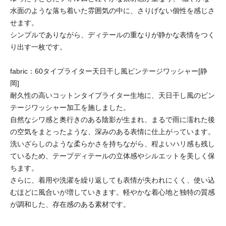
水面のような落ち着いた雰囲気の中に、さりげない個性を感じさ
せます。
シンプルでありながら、ディテールの重なりが静かな表情をつく
り出す一枚です。
fabric：60タイプライター天日干し風ビンテージワッシャー[静
岡]
耐久性の高いコットンタイプライター生地に、天日干し風のビン
テージワッシャー加工を施しました。
自然なシワ感と奥行きのある陰影が生まれ、まるで雨に濡れた後
の空気をまとったような、深みのある表情に仕上がっています。
洗いざらしのような柔らかさを持ちながら、程よいハリ感も残し
ているため、テープディテールの立体感やシルエットを美しく保
ちます。
さらに、着用や洗濯を繰り返しても表情が失われにくく、使い込
むほどに風合いが増していきます。軽やかな着心地と独特の質感
が調和した、存在感のある素材です。