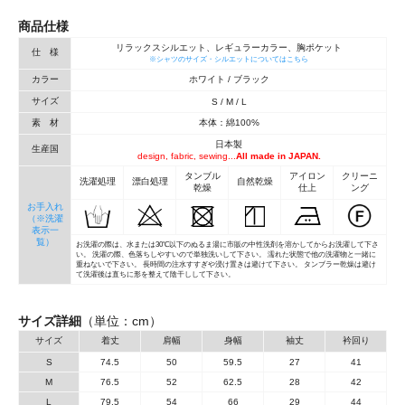
商品仕様
リラックスシルエット、レギュラーカラー、胸ポケット
仕 様
※シャツのサイズ・シルエットについてはこちら
カラー
ホワイト / ブラック
サイズ
S / M / L
素 材
本体：綿100%
日本製
生産国
design, fabric, sewing...
All made in JAPAN.
タンブル
アイロン
クリーニ
洗濯処理
漂白処理
自然乾燥
乾燥
仕上
ング
お手入れ
（※洗濯
表示一
覧）
お洗濯の際は、水または30℃以下のぬるま湯に市販の中性洗剤を溶かしてからお洗濯して下さ
い。 洗濯の際、色落ちしやすいので単独洗いして下さい。 濡れた状態で他の洗濯物と一緒に
重ねないで下さい。 長時間の注水すすぎや浸け置きは避けて下さい。 タンブラー乾燥は避け
て洗濯後は直ちに形を整えて陰干しして下さい。
サイズ詳細
（単位：cm）
サイズ
着丈
肩幅
身幅
袖丈
衿回り
S
74.5
50
59.5
27
41
M
76.5
52
62.5
28
42
L
79.5
54
66
29
44